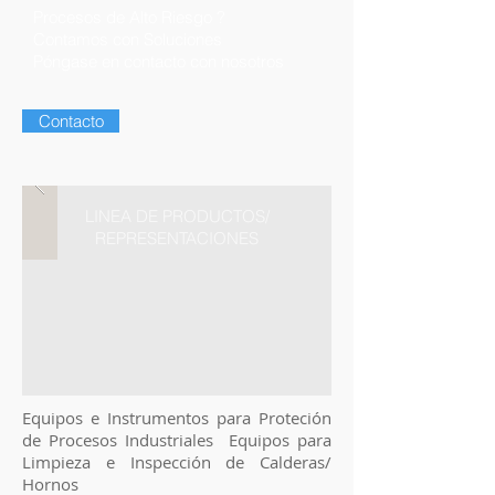
Procesos de Alto Riesgo ?
Contamos con Soluciones
​Póngase en contacto con nosotros
Contacto
LINEA DE PRODUCTOS/
REPRESENTACIONES
Equipos e Instrumentos para Proteción
de Procesos Industriales Equipos para
Limpieza e Inspección de Calderas/
Hornos